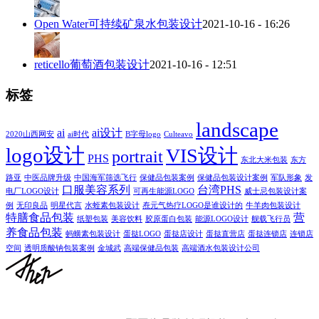
Open Water可持续矿泉水包装设计
2021-10-16 - 16:26
reticello葡萄酒包装设计
2021-10-16 - 12:51
标签
landscape
ai
ai设计
2020山西网安
ai时代
B字母logo
Culteavo
logo设计
VIS设计
portrait
PHS
东北大米包装
东方
路亚
中医品牌升级
中国海军筛选飞行
保健品包装案例
保健品包装设计案例
军队形象
发
口服美容系列
台湾PHS
电厂LOGO设计
可再生能源LOGO
威士忌包装设计案
例
无印良品
明星代言
水蛭素包装设计
焘元气热疗LOGO是谁设计的
牛羊肉包装设计
特膳食品包装
营
纸塑包装
美容饮料
胶原蛋白包装
能源LOGO设计
舰载飞行员
养食品包装
蚂蟥素包装设计
蛋挞LOGO
蛋挞店设计
蛋挞直营店
蛋挞连锁店
连锁店
空间
透明质酸钠包装案例
金城武
高端保健品包装
高端酒水包装设计公司