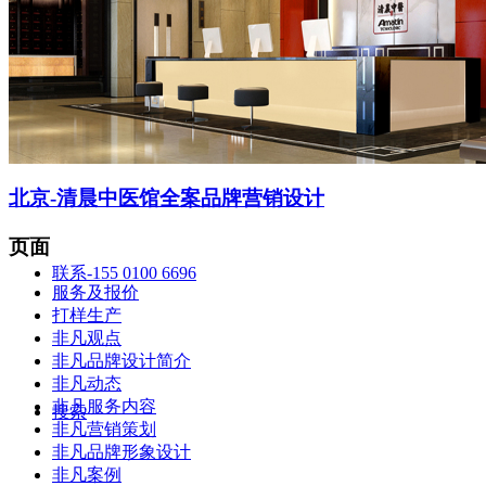
智造中心
北京-清晨中医馆全案品牌营销设计
页面
联系-155 0100 6696
服务及报价
打样生产
非凡观点
非凡品牌设计简介
非凡动态
非凡服务内容
搜索
非凡营销策划
非凡品牌形象设计
非凡案例