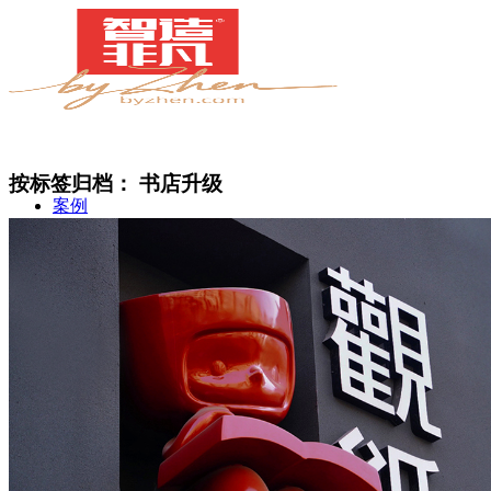
按标签归档：
书店升级
案例
简介
甄知灼见