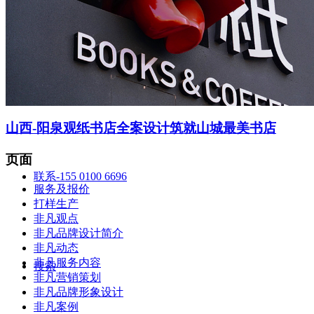
智造中心
山西-阳泉观纸书店全案设计筑就山城最美书店
页面
联系-155 0100 6696
服务及报价
打样生产
非凡观点
非凡品牌设计简介
非凡动态
非凡服务内容
搜索
非凡营销策划
非凡品牌形象设计
非凡案例