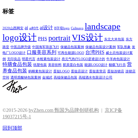
标签
landscape
ai
ai设计
2020山西网安
ai时代
B字母logo
Culteavo
logo设计
VIS设计
portrait
PHS
东北大米包装
东方
路亚
中医品牌升级
中国海军筛选飞行
保健品包装案例
保健品包装设计案例
军队形象
发
口服美容系列
台湾PHS
电厂LOGO设计
可再生能源LOGO
威士忌包装设计案
例
无印良品
明星代言
水蛭素包装设计
焘元气热疗LOGO是谁设计的
牛羊肉包装设计
特膳食品包装
营
纸塑包装
美容饮料
胶原蛋白包装
能源LOGO设计
舰载飞行员
养食品包装
蚂蟥素包装设计
蛋挞LOGO
蛋挞店设计
蛋挞直营店
蛋挞连锁店
连锁店
空间
透明质酸钠包装案例
金城武
高端保健品包装
高端酒水包装设计公司
©2015-2026
byZhen.com 甄国为品牌创研机构
|
京ICP备
19037215号-1
回到顶部