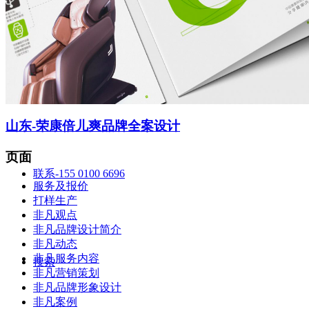
智造中心
山东-荣康倍儿爽品牌全案设计
页面
联系-155 0100 6696
服务及报价
打样生产
非凡观点
非凡品牌设计简介
非凡动态
非凡服务内容
搜索
非凡营销策划
非凡品牌形象设计
非凡案例