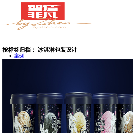
按标签归档：
冰淇淋包装设计
案例
简介
甄知灼见