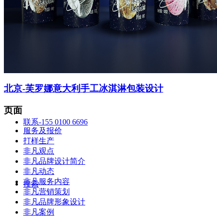
智造中心
北京-芙罗娜意大利手工冰淇淋包装设计
页面
联系-155 0100 6696
服务及报价
打样生产
非凡观点
非凡品牌设计简介
非凡动态
非凡服务内容
搜索
非凡营销策划
非凡品牌形象设计
非凡案例