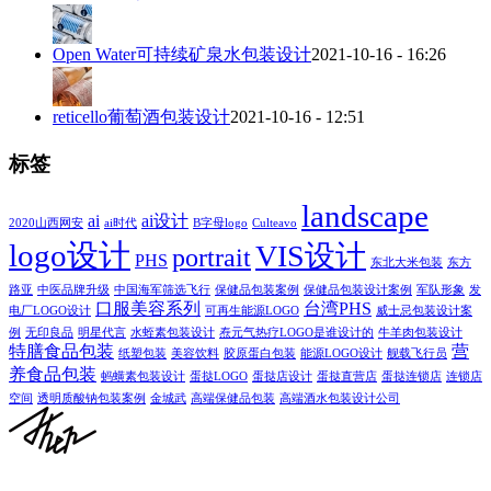
Open Water可持续矿泉水包装设计
2021-10-16 - 16:26
reticello葡萄酒包装设计
2021-10-16 - 12:51
标签
landscape
ai
ai设计
2020山西网安
ai时代
B字母logo
Culteavo
logo设计
VIS设计
portrait
PHS
东北大米包装
东方
路亚
中医品牌升级
中国海军筛选飞行
保健品包装案例
保健品包装设计案例
军队形象
发
口服美容系列
台湾PHS
电厂LOGO设计
可再生能源LOGO
威士忌包装设计案
例
无印良品
明星代言
水蛭素包装设计
焘元气热疗LOGO是谁设计的
牛羊肉包装设计
特膳食品包装
营
纸塑包装
美容饮料
胶原蛋白包装
能源LOGO设计
舰载飞行员
养食品包装
蚂蟥素包装设计
蛋挞LOGO
蛋挞店设计
蛋挞直营店
蛋挞连锁店
连锁店
空间
透明质酸钠包装案例
金城武
高端保健品包装
高端酒水包装设计公司