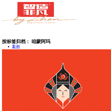
按标签归档：
咱蒙阿玛
案例
简介
甄知灼见