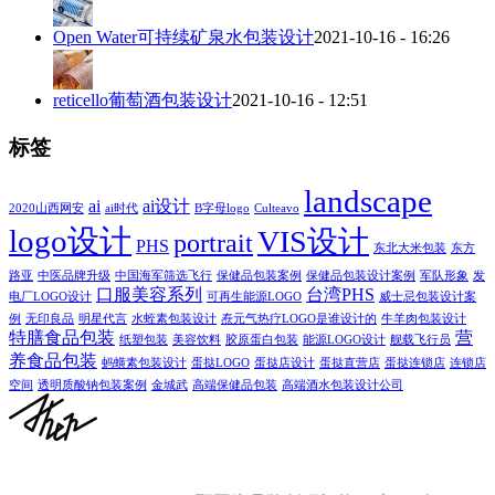
Open Water可持续矿泉水包装设计
2021-10-16 - 16:26
reticello葡萄酒包装设计
2021-10-16 - 12:51
标签
landscape
ai
ai设计
2020山西网安
ai时代
B字母logo
Culteavo
logo设计
VIS设计
portrait
PHS
东北大米包装
东方
路亚
中医品牌升级
中国海军筛选飞行
保健品包装案例
保健品包装设计案例
军队形象
发
口服美容系列
台湾PHS
电厂LOGO设计
可再生能源LOGO
威士忌包装设计案
例
无印良品
明星代言
水蛭素包装设计
焘元气热疗LOGO是谁设计的
牛羊肉包装设计
特膳食品包装
营
纸塑包装
美容饮料
胶原蛋白包装
能源LOGO设计
舰载飞行员
养食品包装
蚂蟥素包装设计
蛋挞LOGO
蛋挞店设计
蛋挞直营店
蛋挞连锁店
连锁店
空间
透明质酸钠包装案例
金城武
高端保健品包装
高端酒水包装设计公司