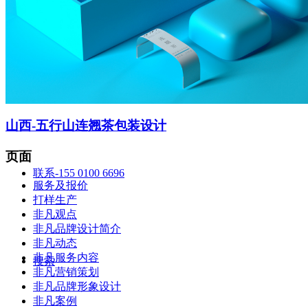
智造中心
山西-五行山连翘茶包装设计
页面
联系-155 0100 6696
服务及报价
打样生产
非凡观点
非凡品牌设计简介
非凡动态
非凡服务内容
搜索
非凡营销策划
非凡品牌形象设计
非凡案例