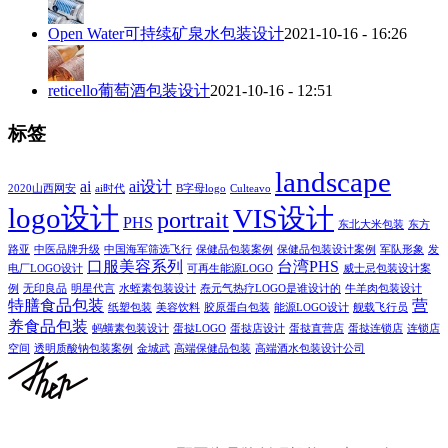
Open Water可持续矿泉水包装设计
2021-10-16 - 16:26
reticello葡萄酒包装设计
2021-10-16 - 12:51
标签
landscape
ai
ai设计
2020山西网安
ai时代
B字母logo
Culteavo
logo设计
VIS设计
portrait
PHS
东北大米包装
东方
路亚
中医品牌升级
中国海军筛选飞行
保健品包装案例
保健品包装设计案例
军队形象
发
口服美容系列
台湾PHS
电厂LOGO设计
可再生能源LOGO
威士忌包装设计案
例
无印良品
明星代言
水蛭素包装设计
焘元气热疗LOGO是谁设计的
牛羊肉包装设计
特膳食品包装
营
纸塑包装
美容饮料
胶原蛋白包装
能源LOGO设计
舰载飞行员
养食品包装
蚂蟥素包装设计
蛋挞LOGO
蛋挞店设计
蛋挞直营店
蛋挞连锁店
连锁店
空间
透明质酸钠包装案例
金城武
高端保健品包装
高端酒水包装设计公司