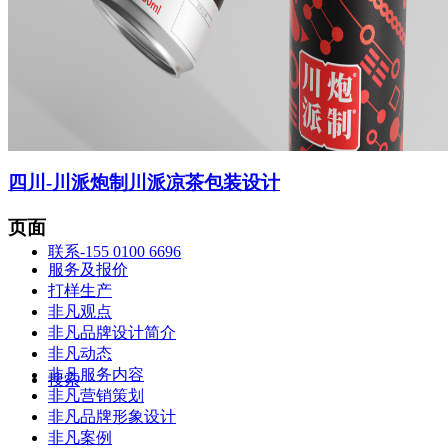
智造中心
四川-川派炮制川派凉茶包装设计
页面
联系-155 0100 6696
服务及报价
打样生产
非凡观点
非凡品牌设计简介
非凡动态
非凡服务内容
搜索
非凡营销策划
非凡品牌形象设计
非凡案例