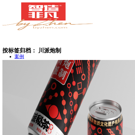
按标签归档：
川派炮制
案例
简介
甄知灼见