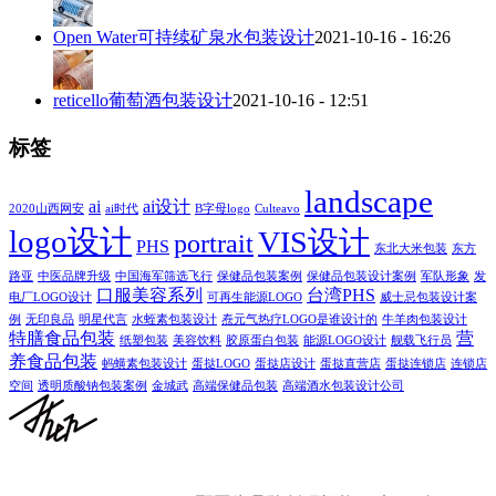
Open Water可持续矿泉水包装设计
2021-10-16 - 16:26
reticello葡萄酒包装设计
2021-10-16 - 12:51
标签
landscape
ai
ai设计
2020山西网安
ai时代
B字母logo
Culteavo
logo设计
VIS设计
portrait
PHS
东北大米包装
东方
路亚
中医品牌升级
中国海军筛选飞行
保健品包装案例
保健品包装设计案例
军队形象
发
口服美容系列
台湾PHS
电厂LOGO设计
可再生能源LOGO
威士忌包装设计案
例
无印良品
明星代言
水蛭素包装设计
焘元气热疗LOGO是谁设计的
牛羊肉包装设计
特膳食品包装
营
纸塑包装
美容饮料
胶原蛋白包装
能源LOGO设计
舰载飞行员
养食品包装
蚂蟥素包装设计
蛋挞LOGO
蛋挞店设计
蛋挞直营店
蛋挞连锁店
连锁店
空间
透明质酸钠包装案例
金城武
高端保健品包装
高端酒水包装设计公司