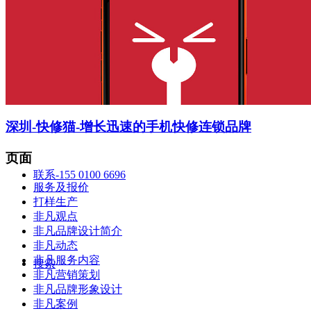
智造中心
深圳-快修猫-增长迅速的手机快修连锁品牌
页面
联系-155 0100 6696
服务及报价
打样生产
非凡观点
非凡品牌设计简介
非凡动态
非凡服务内容
搜索
非凡营销策划
非凡品牌形象设计
非凡案例