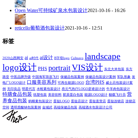
Open Water可持续矿泉水包装设计
2021-10-16 - 16:26
reticello葡萄酒包装设计
2021-10-16 - 12:51
标签
landscape
ai
ai设计
2020山西网安
ai时代
B字母logo
Culteavo
logo设计
VIS设计
portrait
PHS
东北大米包装
东方
路亚
中医品牌升级
中国海军筛选飞行
保健品包装案例
保健品包装设计案例
军队形象
发
口服美容系列
台湾PHS
电厂LOGO设计
可再生能源LOGO
威士忌包装设计案
例
无印良品
明星代言
水蛭素包装设计
焘元气热疗LOGO是谁设计的
牛羊肉包装设计
特膳食品包装
营
纸塑包装
美容饮料
胶原蛋白包装
能源LOGO设计
舰载飞行员
养食品包装
蚂蟥素包装设计
蛋挞LOGO
蛋挞店设计
蛋挞直营店
蛋挞连锁店
连锁店
空间
透明质酸钠包装案例
金城武
高端保健品包装
高端酒水包装设计公司