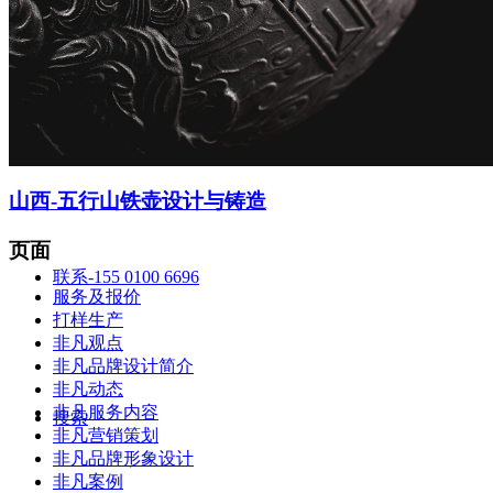
智造中心
山西-五行山铁壶设计与铸造
页面
联系-155 0100 6696
服务及报价
打样生产
非凡观点
非凡品牌设计简介
非凡动态
非凡服务内容
搜索
非凡营销策划
非凡品牌形象设计
非凡案例