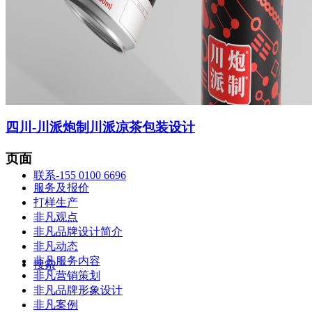
智造中心
四川-川派炮制川派凉茶包装设计
页面
联系-155 0100 6696
服务及报价
打样生产
非凡观点
非凡品牌设计简介
非凡动态
非凡服务内容
搜索
非凡营销策划
非凡品牌形象设计
非凡案例