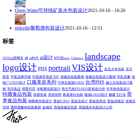
Open Water可持续矿泉水包装设计
2021-10-16 - 16:26
reticello葡萄酒包装设计
2021-10-16 - 12:51
标签
landscape
ai
ai设计
2020山西网安
ai时代
B字母logo
Culteavo
logo设计
VIS设计
portrait
PHS
东北大米包装
东方
路亚
中医品牌升级
中国海军筛选飞行
保健品包装案例
保健品包装设计案例
军队形象
发
口服美容系列
台湾PHS
电厂LOGO设计
可再生能源LOGO
威士忌包装设计案
例
无印良品
明星代言
水蛭素包装设计
焘元气热疗LOGO是谁设计的
牛羊肉包装设计
特膳食品包装
营
纸塑包装
美容饮料
胶原蛋白包装
能源LOGO设计
舰载飞行员
养食品包装
蚂蟥素包装设计
蛋挞LOGO
蛋挞店设计
蛋挞直营店
蛋挞连锁店
连锁店
空间
透明质酸钠包装案例
金城武
高端保健品包装
高端酒水包装设计公司