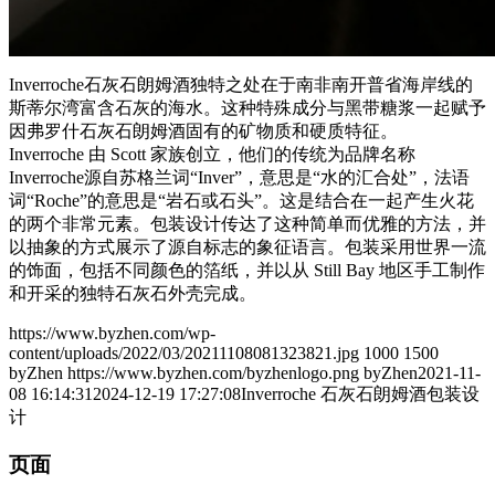
Inverroche石灰石朗姆酒独特之处在于南非南开普省海岸线的
斯蒂尔湾富含石灰的海水。这种特殊成分与黑带糖浆一起赋予
因弗罗什石灰石朗姆酒固有的矿物质和硬质特征。
Inverroche 由 Scott 家族创立，他们的传统为品牌名称
Inverroche源自苏格兰词“Inver”，意思是“水的汇合处”，法语
词“Roche”的意思是“岩石或石头”。这是结合在一起产生火花
的两个非常元素。包装设计传达了这种简单而优雅的方法，并
以抽象的方式展示了源自标志的象征语言。包装采用世界一流
的饰面，包括不同颜色的箔纸，并以从 Still Bay 地区手工制作
和开采的独特石灰石外壳完成。
https://www.byzhen.com/wp-
content/uploads/2022/03/20211108081323821.jpg
1000
1500
byZhen
https://www.byzhen.com/byzhenlogo.png
byZhen
2021-11-
08 16:14:31
2024-12-19 17:27:08
Inverroche 石灰石朗姆酒包装设
计
页面