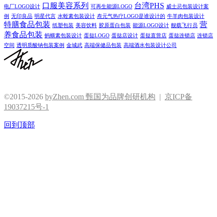
口服美容系列
台湾PHS
电厂LOGO设计
可再生能源LOGO
威士忌包装设计案
例
无印良品
明星代言
水蛭素包装设计
焘元气热疗LOGO是谁设计的
牛羊肉包装设计
特膳食品包装
营
纸塑包装
美容饮料
胶原蛋白包装
能源LOGO设计
舰载飞行员
养食品包装
蚂蟥素包装设计
蛋挞LOGO
蛋挞店设计
蛋挞直营店
蛋挞连锁店
连锁店
空间
透明质酸钠包装案例
金城武
高端保健品包装
高端酒水包装设计公司
©2015-2026
byZhen.com 甄国为品牌创研机构
|
京ICP备
19037215号-1
回到顶部