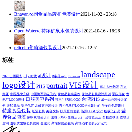
Bnavan农副食品品牌和包装设计
2021-11-02 - 23:18
Open Water可持续矿泉水包装设计
2021-10-16 - 16:26
reticello葡萄酒包装设计
2021-10-16 - 12:51
标签
landscape
ai
ai设计
2020山西网安
ai时代
B字母logo
Culteavo
logo设计
VIS设计
portrait
PHS
东北大米包装
东方
路亚
中医品牌升级
中国海军筛选飞行
保健品包装案例
保健品包装设计案例
军队形象
发
口服美容系列
台湾PHS
电厂LOGO设计
可再生能源LOGO
威士忌包装设计案
例
无印良品
明星代言
水蛭素包装设计
焘元气热疗LOGO是谁设计的
牛羊肉包装设计
特膳食品包装
营
纸塑包装
美容饮料
胶原蛋白包装
能源LOGO设计
舰载飞行员
养食品包装
蚂蟥素包装设计
蛋挞LOGO
蛋挞店设计
蛋挞直营店
蛋挞连锁店
连锁店
空间
透明质酸钠包装案例
金城武
高端保健品包装
高端酒水包装设计公司