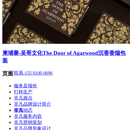
智造中心
柬埔寨-吴哥文化The Door of Agarwood沉香香烟包
装
页面
联系-155 0100 6696
服务及报价
打样生产
非凡观点
非凡品牌设计简介
非凡动态
搜索
非凡服务内容
非凡营销策划
非凡品牌形象设计