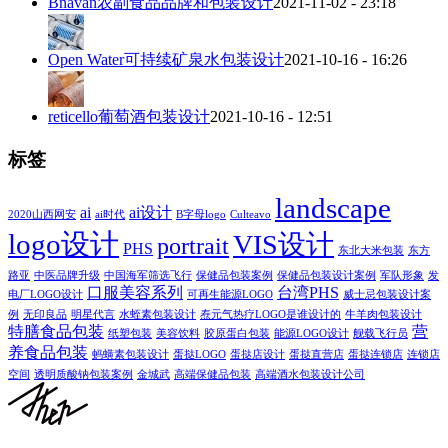
Bnavan农副食品品牌和包装设计
2021-11-02 - 23:18
Open Water可持续矿泉水包装设计
2021-10-16 - 16:26
reticello葡萄酒包装设计
2021-10-16 - 12:51
标签
landscape
ai
ai设计
2020山西网安
ai时代
B字母logo
Culteavo
logo设计
VIS设计
portrait
PHS
东北大米包装
东方
路亚
中医品牌升级
中国海军筛选飞行
保健品包装案例
保健品包装设计案例
军队形象
发
口服美容系列
台湾PHS
电厂LOGO设计
可再生能源LOGO
威士忌包装设计案
例
无印良品
明星代言
水蛭素包装设计
焘元气热疗LOGO是谁设计的
牛羊肉包装设计
特膳食品包装
营
纸塑包装
美容饮料
胶原蛋白包装
能源LOGO设计
舰载飞行员
养食品包装
蚂蟥素包装设计
蛋挞LOGO
蛋挞店设计
蛋挞直营店
蛋挞连锁店
连锁店
空间
透明质酸钠包装案例
金城武
高端保健品包装
高端酒水包装设计公司