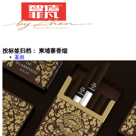
按标签归档：
柬埔寨香烟
案例
简介
甄知灼见