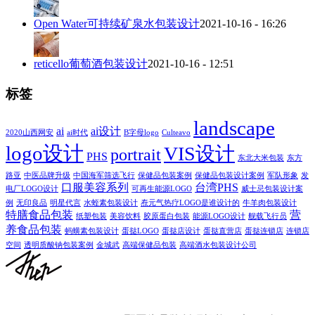
Open Water可持续矿泉水包装设计
2021-10-16 - 16:26
reticello葡萄酒包装设计
2021-10-16 - 12:51
标签
landscape
ai
ai设计
2020山西网安
ai时代
B字母logo
Culteavo
logo设计
VIS设计
portrait
PHS
东北大米包装
东方
路亚
中医品牌升级
中国海军筛选飞行
保健品包装案例
保健品包装设计案例
军队形象
发
口服美容系列
台湾PHS
电厂LOGO设计
可再生能源LOGO
威士忌包装设计案
例
无印良品
明星代言
水蛭素包装设计
焘元气热疗LOGO是谁设计的
牛羊肉包装设计
特膳食品包装
营
纸塑包装
美容饮料
胶原蛋白包装
能源LOGO设计
舰载飞行员
养食品包装
蚂蟥素包装设计
蛋挞LOGO
蛋挞店设计
蛋挞直营店
蛋挞连锁店
连锁店
空间
透明质酸钠包装案例
金城武
高端保健品包装
高端酒水包装设计公司