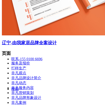
智造中心
辽宁-由我家居品牌全案设计
页面
联系-155 0100 6696
服务及报价
打样生产
非凡观点
非凡品牌设计简介
非凡动态
非凡服务内容
搜索
非凡营销策划
非凡品牌形象设计
非凡案例