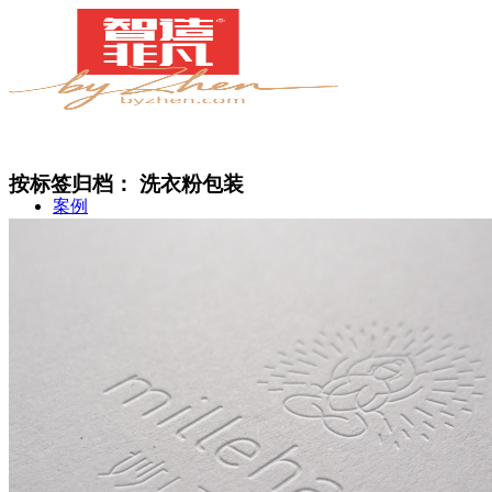
按标签归档：
洗衣粉包装
案例
简介
甄知灼见