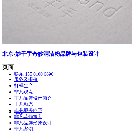
智造中心
北京-妙千手奇妙清洁粉品牌与包装设计
页面
联系-155 0100 6696
服务及报价
打样生产
非凡观点
非凡品牌设计简介
非凡动态
非凡服务内容
搜索
非凡营销策划
非凡品牌形象设计
非凡案例