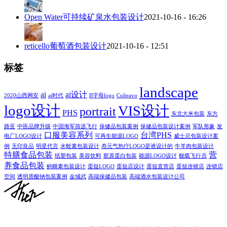
Open Water可持续矿泉水包装设计
2021-10-16 - 16:26
reticello葡萄酒包装设计
2021-10-16 - 12:51
标签
landscape
ai
ai设计
2020山西网安
ai时代
B字母logo
Culteavo
logo设计
VIS设计
portrait
PHS
东北大米包装
东方
路亚
中医品牌升级
中国海军筛选飞行
保健品包装案例
保健品包装设计案例
军队形象
发
口服美容系列
台湾PHS
电厂LOGO设计
可再生能源LOGO
威士忌包装设计案
例
无印良品
明星代言
水蛭素包装设计
焘元气热疗LOGO是谁设计的
牛羊肉包装设计
特膳食品包装
营
纸塑包装
美容饮料
胶原蛋白包装
能源LOGO设计
舰载飞行员
养食品包装
蚂蟥素包装设计
蛋挞LOGO
蛋挞店设计
蛋挞直营店
蛋挞连锁店
连锁店
空间
透明质酸钠包装案例
金城武
高端保健品包装
高端酒水包装设计公司