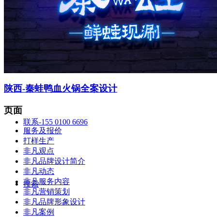
智造中心
陕西-秦蛙鸭血火锅全案设计
页面
联系-155 0100 6696
服务及报价
打样生产
非凡观点
非凡品牌设计简介
非凡动态
非凡服务内容
搜索
非凡营销策划
非凡品牌形象设计
非凡案例