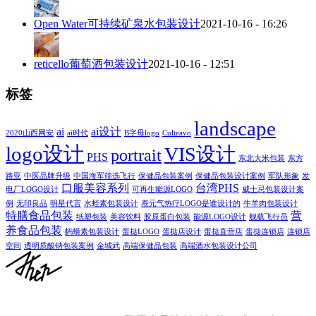
Open Water可持续矿泉水包装设计
2021-10-16 - 16:26
reticello葡萄酒包装设计
2021-10-16 - 12:51
标签
landscape
ai
ai设计
2020山西网安
ai时代
B字母logo
Culteavo
logo设计
VIS设计
portrait
PHS
东北大米包装
东方
路亚
中医品牌升级
中国海军筛选飞行
保健品包装案例
保健品包装设计案例
军队形象
发
口服美容系列
台湾PHS
电厂LOGO设计
可再生能源LOGO
威士忌包装设计案
例
无印良品
明星代言
水蛭素包装设计
焘元气热疗LOGO是谁设计的
牛羊肉包装设计
特膳食品包装
营
纸塑包装
美容饮料
胶原蛋白包装
能源LOGO设计
舰载飞行员
养食品包装
蚂蟥素包装设计
蛋挞LOGO
蛋挞店设计
蛋挞直营店
蛋挞连锁店
连锁店
空间
透明质酸钠包装案例
金城武
高端保健品包装
高端酒水包装设计公司