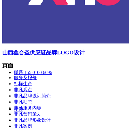
智造中心
山西鑫合圣供应链品牌LOGO设计
页面
联系-155 0100 6696
服务及报价
打样生产
非凡观点
非凡品牌设计简介
非凡动态
非凡服务内容
搜索
非凡营销策划
非凡品牌形象设计
非凡案例