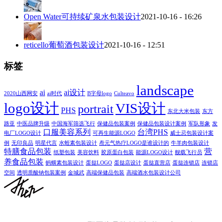
Open Water可持续矿泉水包装设计
2021-10-16 - 16:26
reticello葡萄酒包装设计
2021-10-16 - 12:51
标签
landscape
ai
ai设计
2020山西网安
ai时代
B字母logo
Culteavo
logo设计
VIS设计
portrait
PHS
东北大米包装
东方
路亚
中医品牌升级
中国海军筛选飞行
保健品包装案例
保健品包装设计案例
军队形象
发
口服美容系列
台湾PHS
电厂LOGO设计
可再生能源LOGO
威士忌包装设计案
例
无印良品
明星代言
水蛭素包装设计
焘元气热疗LOGO是谁设计的
牛羊肉包装设计
特膳食品包装
营
纸塑包装
美容饮料
胶原蛋白包装
能源LOGO设计
舰载飞行员
养食品包装
蚂蟥素包装设计
蛋挞LOGO
蛋挞店设计
蛋挞直营店
蛋挞连锁店
连锁店
空间
透明质酸钠包装案例
金城武
高端保健品包装
高端酒水包装设计公司