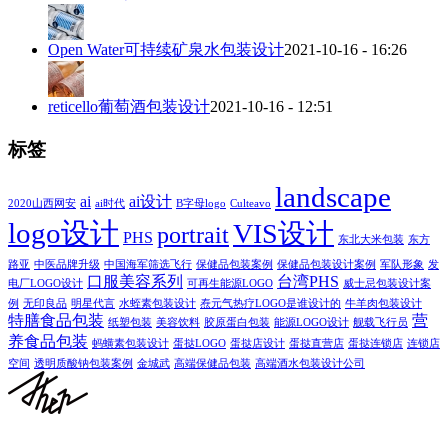
Open Water可持续矿泉水包装设计
2021-10-16 - 16:26
reticello葡萄酒包装设计
2021-10-16 - 12:51
标签
landscape
ai
ai设计
2020山西网安
ai时代
B字母logo
Culteavo
logo设计
VIS设计
portrait
PHS
东北大米包装
东方
路亚
中医品牌升级
中国海军筛选飞行
保健品包装案例
保健品包装设计案例
军队形象
发
口服美容系列
台湾PHS
电厂LOGO设计
可再生能源LOGO
威士忌包装设计案
例
无印良品
明星代言
水蛭素包装设计
焘元气热疗LOGO是谁设计的
牛羊肉包装设计
特膳食品包装
营
纸塑包装
美容饮料
胶原蛋白包装
能源LOGO设计
舰载飞行员
养食品包装
蚂蟥素包装设计
蛋挞LOGO
蛋挞店设计
蛋挞直营店
蛋挞连锁店
连锁店
空间
透明质酸钠包装案例
金城武
高端保健品包装
高端酒水包装设计公司