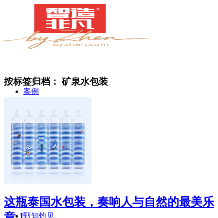
按标签归档：
矿泉水包装
案例
简介
这瓶泰国水包装，奏响人与自然的最美乐
章！
甄知灼见