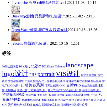
Inverroche 石灰石朗姆酒包装设计
2021-11-08 - 16:14
Bnavan农副食品品牌和包装设计
2021-11-02 - 23:18
Open Water可持续矿泉水包装设计
2021-10-16 - 16:26
reticello葡萄酒包装设计
2021-10-16 - 12:51
标签
landscape
ai
ai设计
2020山西网安
ai时代
B字母logo
Culteavo
logo设计
VIS设计
portrait
PHS
东北大米包装
东方
路亚
中医品牌升级
中国海军筛选飞行
保健品包装案例
保健品包装设计案例
军队形象
发
口服美容系列
台湾PHS
电厂LOGO设计
可再生能源LOGO
威士忌包装设计案
例
无印良品
明星代言
水蛭素包装设计
焘元气热疗LOGO是谁设计的
牛羊肉包装设计
特膳食品包装
营
纸塑包装
美容饮料
胶原蛋白包装
能源LOGO设计
舰载飞行员
养食品包装
蚂蟥素包装设计
蛋挞LOGO
蛋挞店设计
蛋挞直营店
蛋挞连锁店
连锁店
空间
透明质酸钠包装案例
金城武
高端保健品包装
高端酒水包装设计公司