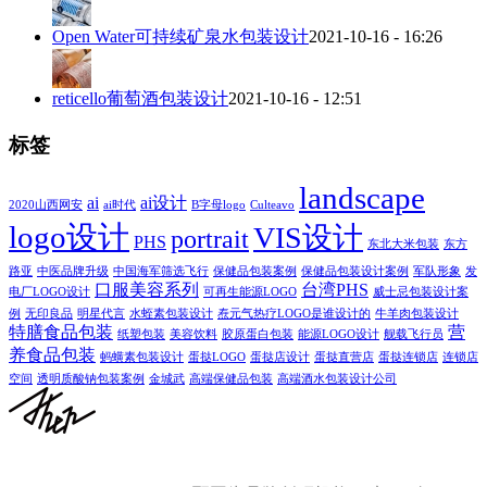
Open Water可持续矿泉水包装设计
2021-10-16 - 16:26
reticello葡萄酒包装设计
2021-10-16 - 12:51
标签
landscape
ai
ai设计
2020山西网安
ai时代
B字母logo
Culteavo
logo设计
VIS设计
portrait
PHS
东北大米包装
东方
路亚
中医品牌升级
中国海军筛选飞行
保健品包装案例
保健品包装设计案例
军队形象
发
口服美容系列
台湾PHS
电厂LOGO设计
可再生能源LOGO
威士忌包装设计案
例
无印良品
明星代言
水蛭素包装设计
焘元气热疗LOGO是谁设计的
牛羊肉包装设计
特膳食品包装
营
纸塑包装
美容饮料
胶原蛋白包装
能源LOGO设计
舰载飞行员
养食品包装
蚂蟥素包装设计
蛋挞LOGO
蛋挞店设计
蛋挞直营店
蛋挞连锁店
连锁店
空间
透明质酸钠包装案例
金城武
高端保健品包装
高端酒水包装设计公司