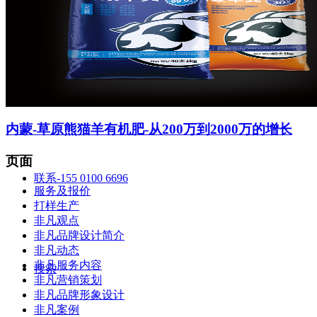
智造中心
内蒙-草原熊猫羊有机肥-从200万到2000万的增长
页面
联系-155 0100 6696
服务及报价
打样生产
非凡观点
非凡品牌设计简介
非凡动态
非凡服务内容
搜索
非凡营销策划
非凡品牌形象设计
非凡案例