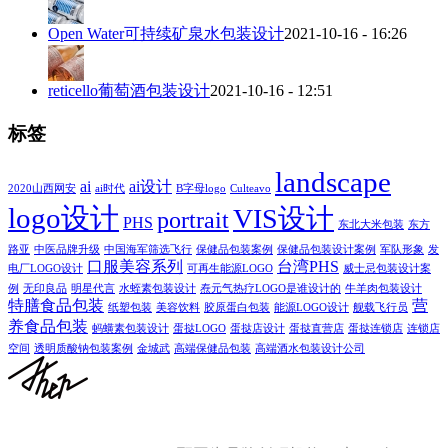
Open Water可持续矿泉水包装设计
2021-10-16 - 16:26
reticello葡萄酒包装设计
2021-10-16 - 12:51
标签
landscape
ai
ai设计
2020山西网安
ai时代
B字母logo
Culteavo
logo设计
VIS设计
portrait
PHS
东北大米包装
东方
路亚
中医品牌升级
中国海军筛选飞行
保健品包装案例
保健品包装设计案例
军队形象
发
口服美容系列
台湾PHS
电厂LOGO设计
可再生能源LOGO
威士忌包装设计案
例
无印良品
明星代言
水蛭素包装设计
焘元气热疗LOGO是谁设计的
牛羊肉包装设计
特膳食品包装
营
纸塑包装
美容饮料
胶原蛋白包装
能源LOGO设计
舰载飞行员
养食品包装
蚂蟥素包装设计
蛋挞LOGO
蛋挞店设计
蛋挞直营店
蛋挞连锁店
连锁店
空间
透明质酸钠包装案例
金城武
高端保健品包装
高端酒水包装设计公司