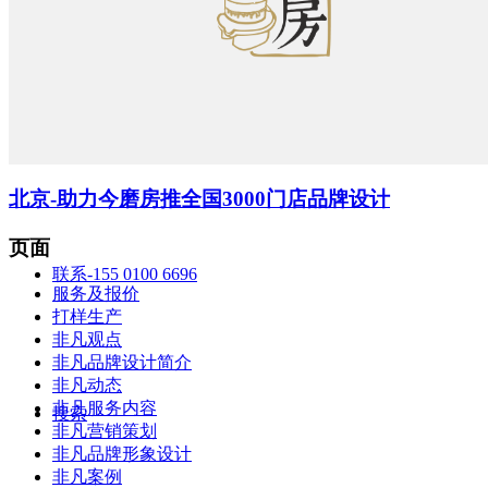
智造中心
北京-助力今磨房推全国3000门店品牌设计
页面
联系-155 0100 6696
服务及报价
打样生产
非凡观点
非凡品牌设计简介
非凡动态
非凡服务内容
搜索
非凡营销策划
非凡品牌形象设计
非凡案例