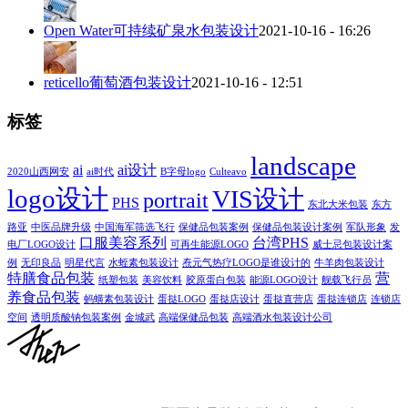
Open Water可持续矿泉水包装设计
2021-10-16 - 16:26
reticello葡萄酒包装设计
2021-10-16 - 12:51
标签
landscape
ai
ai设计
2020山西网安
ai时代
B字母logo
Culteavo
logo设计
VIS设计
portrait
PHS
东北大米包装
东方
路亚
中医品牌升级
中国海军筛选飞行
保健品包装案例
保健品包装设计案例
军队形象
发
口服美容系列
台湾PHS
电厂LOGO设计
可再生能源LOGO
威士忌包装设计案
例
无印良品
明星代言
水蛭素包装设计
焘元气热疗LOGO是谁设计的
牛羊肉包装设计
特膳食品包装
营
纸塑包装
美容饮料
胶原蛋白包装
能源LOGO设计
舰载飞行员
养食品包装
蚂蟥素包装设计
蛋挞LOGO
蛋挞店设计
蛋挞直营店
蛋挞连锁店
连锁店
空间
透明质酸钠包装案例
金城武
高端保健品包装
高端酒水包装设计公司