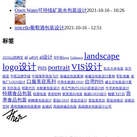
Open Water可持续矿泉水包装设计
2021-10-16 - 16:26
reticello葡萄酒包装设计
2021-10-16 - 12:51
标签
landscape
ai
ai设计
2020山西网安
ai时代
B字母logo
Culteavo
logo设计
VIS设计
portrait
PHS
东北大米包装
东方
路亚
中医品牌升级
中国海军筛选飞行
保健品包装案例
保健品包装设计案例
军队形象
发
口服美容系列
台湾PHS
电厂LOGO设计
可再生能源LOGO
威士忌包装设计案
例
无印良品
明星代言
水蛭素包装设计
焘元气热疗LOGO是谁设计的
牛羊肉包装设计
特膳食品包装
营
纸塑包装
美容饮料
胶原蛋白包装
能源LOGO设计
舰载飞行员
养食品包装
蚂蟥素包装设计
蛋挞LOGO
蛋挞店设计
蛋挞直营店
蛋挞连锁店
连锁店
空间
透明质酸钠包装案例
金城武
高端保健品包装
高端酒水包装设计公司