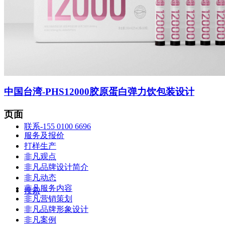
智造中心
中国台湾-PHS12000胶原蛋白弹力饮包装设计
页面
联系-155 0100 6696
服务及报价
打样生产
非凡观点
非凡品牌设计简介
非凡动态
非凡服务内容
搜索
非凡营销策划
非凡品牌形象设计
非凡案例