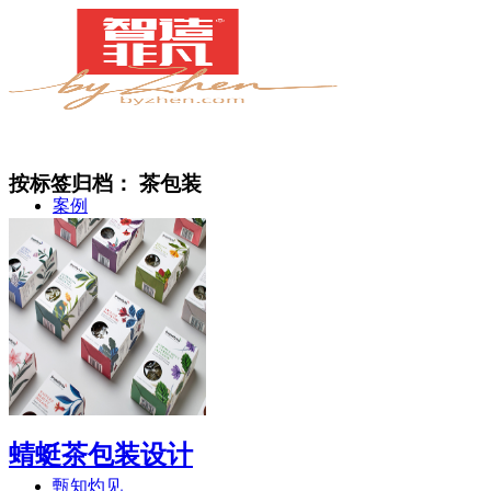
按标签归档：
茶包装
案例
简介
蜻蜓茶包装设计
甄知灼见