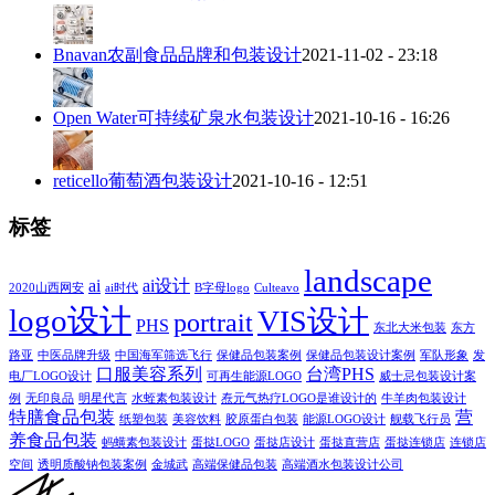
Bnavan农副食品品牌和包装设计
2021-11-02 - 23:18
Open Water可持续矿泉水包装设计
2021-10-16 - 16:26
reticello葡萄酒包装设计
2021-10-16 - 12:51
标签
landscape
ai
ai设计
2020山西网安
ai时代
B字母logo
Culteavo
logo设计
VIS设计
portrait
PHS
东北大米包装
东方
路亚
中医品牌升级
中国海军筛选飞行
保健品包装案例
保健品包装设计案例
军队形象
发
口服美容系列
台湾PHS
电厂LOGO设计
可再生能源LOGO
威士忌包装设计案
例
无印良品
明星代言
水蛭素包装设计
焘元气热疗LOGO是谁设计的
牛羊肉包装设计
特膳食品包装
营
纸塑包装
美容饮料
胶原蛋白包装
能源LOGO设计
舰载飞行员
养食品包装
蚂蟥素包装设计
蛋挞LOGO
蛋挞店设计
蛋挞直营店
蛋挞连锁店
连锁店
空间
透明质酸钠包装案例
金城武
高端保健品包装
高端酒水包装设计公司