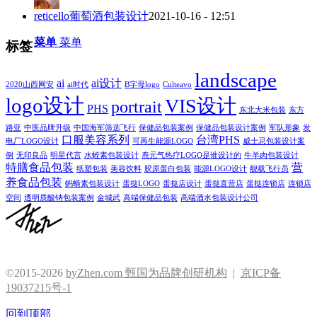
reticello葡萄酒包装设计
2021-10-16 - 12:51
菜单
菜单
标签
landscape
ai
ai设计
2020山西网安
ai时代
B字母logo
Culteavo
logo设计
VIS设计
portrait
PHS
东北大米包装
东方
路亚
中医品牌升级
中国海军筛选飞行
保健品包装案例
保健品包装设计案例
军队形象
发
口服美容系列
台湾PHS
电厂LOGO设计
可再生能源LOGO
威士忌包装设计案
例
无印良品
明星代言
水蛭素包装设计
焘元气热疗LOGO是谁设计的
牛羊肉包装设计
特膳食品包装
营
纸塑包装
美容饮料
胶原蛋白包装
能源LOGO设计
舰载飞行员
养食品包装
蚂蟥素包装设计
蛋挞LOGO
蛋挞店设计
蛋挞直营店
蛋挞连锁店
连锁店
空间
透明质酸钠包装案例
金城武
高端保健品包装
高端酒水包装设计公司
©2015-2026
byZhen.com 甄国为品牌创研机构
|
京ICP备
19037215号-1
回到顶部