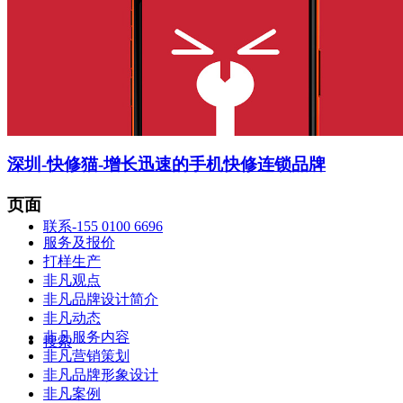
智造中心
深圳-快修猫-增长迅速的手机快修连锁品牌
页面
联系-155 0100 6696
服务及报价
打样生产
非凡观点
非凡品牌设计简介
非凡动态
非凡服务内容
搜索
非凡营销策划
非凡品牌形象设计
非凡案例