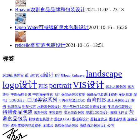
Bnavan农副食品品牌和包装设计
2021-11-02 - 23:18
Open Water可持续矿泉水包装设计
2021-10-16 - 16:26
reticello葡萄酒包装设计
2021-10-16 - 12:51
标签
landscape
ai
ai设计
2020山西网安
ai时代
B字母logo
Culteavo
logo设计
VIS设计
portrait
PHS
东北大米包装
东方
路亚
中医品牌升级
中国海军筛选飞行
保健品包装案例
保健品包装设计案例
军队形象
发
口服美容系列
台湾PHS
电厂LOGO设计
可再生能源LOGO
威士忌包装设计案
例
无印良品
明星代言
水蛭素包装设计
焘元气热疗LOGO是谁设计的
牛羊肉包装设计
特膳食品包装
营
纸塑包装
美容饮料
胶原蛋白包装
能源LOGO设计
舰载飞行员
养食品包装
蚂蟥素包装设计
蛋挞LOGO
蛋挞店设计
蛋挞直营店
蛋挞连锁店
连锁店
空间
透明质酸钠包装案例
金城武
高端保健品包装
高端酒水包装设计公司