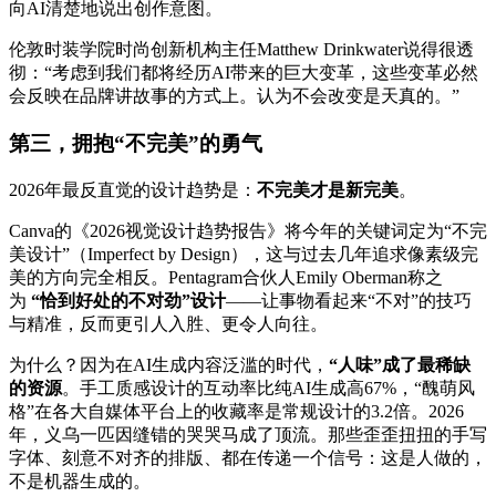
向AI清楚地说出创作意图。
伦敦时装学院时尚创新机构主任Matthew Drinkwater说得很透
彻：“考虑到我们都将经历AI带来的巨大变革，这些变革必然
会反映在品牌讲故事的方式上。认为不会改变是天真的。”
第三，拥抱“不完美”的勇气
2026年最反直觉的设计趋势是：
不完美才是新完美
。
Canva的《2026视觉设计趋势报告》将今年的关键词定为“不完
美设计”（Imperfect by Design），这与过去几年追求像素级完
美的方向完全相反。Pentagram合伙人Emily Oberman称之
为
“恰到好处的不对劲”设计
——让事物看起来“不对”的技巧
与精准，反而更引人入胜、更令人向往。
为什么？因为在AI生成内容泛滥的时代，
“人味”成了最稀缺
的资源
。手工质感设计的互动率比纯AI生成高67%，“醜萌风
格”在各大自媒体平台上的收藏率是常规设计的3.2倍。2026
年，义乌一匹因缝错的哭哭马成了顶流。那些歪歪扭扭的手写
字体、刻意不对齐的排版、都在传递一个信号：这是人做的，
不是机器生成的。