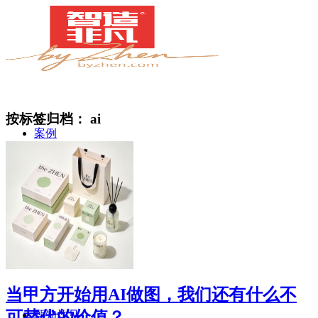
按标签归档：
ai
案例
简介
当甲方开始用AI做图，我们还有什么不
可替代的价值？
甄知灼见