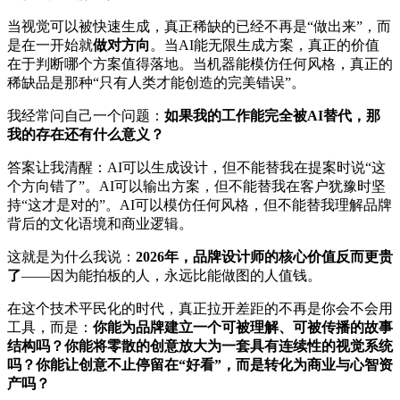
当视觉可以被快速生成，真正稀缺的已经不再是“做出来”，而
是在一开始就
做对方向
。当AI能无限生成方案，真正的价值
在于判断哪个方案值得落地。当机器能模仿任何风格，真正的
稀缺品是那种“只有人类才能创造的完美错误”。
我经常问自己一个问题：
如果我的工作能完全被AI替代，那
我的存在还有什么意义？
答案让我清醒：AI可以生成设计，但不能替我在提案时说“这
个方向错了”。AI可以输出方案，但不能替我在客户犹豫时坚
持“这才是对的”。AI可以模仿任何风格，但不能替我理解品牌
背后的文化语境和商业逻辑。
这就是为什么我说：
2026年，品牌设计师的核心价值反而更贵
了
——因为能拍板的人，永远比能做图的人值钱。
在这个技术平民化的时代，真正拉开差距的不再是你会不会用
工具，而是：
你能为品牌建立一个可被理解、可被传播的故事
结构吗？你能将零散的创意放大为一套具有连续性的视觉系统
吗？你能让创意不止停留在“好看”，而是转化为商业与心智资
产吗？