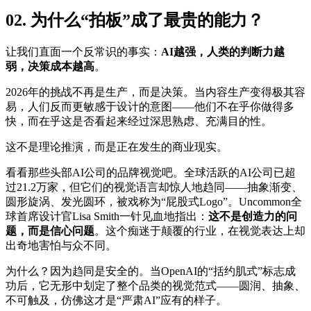
02. 为什么“拍板”成了最贵的能力？
让我们直面一个反常识的事实：
AI越强，人类的判断力越
弱，决策成本越高
。
2026年的挑战不再是生产，而是决策。当内容生产变得极其容
易，人们反而更敏感于设计的意图——他们不在乎你做得多
快，而在乎这是否看起来经过深思熟虑、充满目的性。
这不是理论推演，而是正在发生的商业现实。
看看那些头部AI公司的品牌视觉吧。全球活跃的AI公司已超
过21.2万家，但它们的视觉语言却惊人地趋同——抽象渐变、
圆形旋涡、发光圆环，被戏称为“屁股式Logo”。Uncommon全
球首席设计官Lisa Smith一针见血地指出：
这不是创造力的问
题，而是信心问题
。这个痴迷于颠覆的行业，在视觉表达上却
出奇地害怕与众不同。
为什么？因为趋同是安全的。当OpenAI的“括约肌式”标志成
功后，它无形中划定了整个品类的视觉范式——圆润、抽象、
不可触及，仿佛这才是“严肃AI”应有的样子。