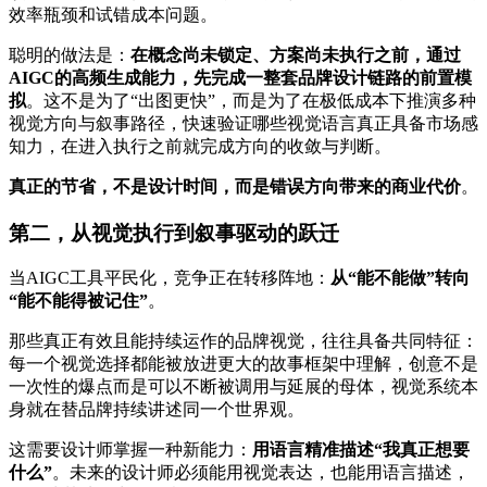
效率瓶颈和试错成本问题。
聪明的做法是：
在概念尚未锁定、方案尚未执行之前，通过
AIGC的高频生成能力，先完成一整套品牌设计链路的前置模
拟
。这不是为了“出图更快”，而是为了在极低成本下推演多种
视觉方向与叙事路径，快速验证哪些视觉语言真正具备市场感
知力，在进入执行之前就完成方向的收敛与判断。
真正的节省，不是设计时间，而是错误方向带来的商业代价
。
第二，从视觉执行到叙事驱动的跃迁
当AIGC工具平民化，竞争正在转移阵地：
从“能不能做”转向
“能不能得被记住”
。
那些真正有效且能持续运作的品牌视觉，往往具备共同特征：
每一个视觉选择都能被放进更大的故事框架中理解，创意不是
一次性的爆点而是可以不断被调用与延展的母体，视觉系统本
身就在替品牌持续讲述同一个世界观。
这需要设计师掌握一种新能力：
用语言精准描述“我真正想要
什么”
。未来的设计师必须能用视觉表达，也能用语言描述，