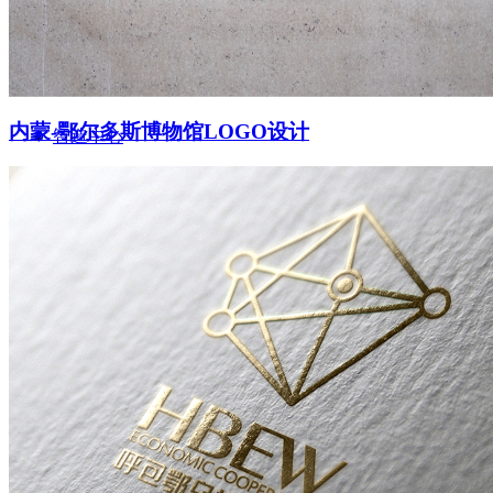
内蒙-鄂尔多斯博物馆LOGO设计
智造中心
联系-155 0100 6696
搜索