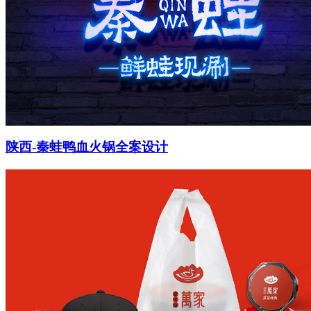
陕西-秦蛙鸭血火锅全案设计