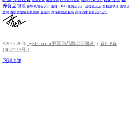
纸塑包装
美容饮料
胶原蛋白包装
能源LOGO设计
舰载飞行员
养食品包装
蚂蟥素包装设计
蛋挞LOGO
蛋挞店设计
蛋挞直营店
蛋挞连锁店
连锁店
空间
透明质酸钠包装案例
金城武
高端保健品包装
高端酒水包装设计公司
©2015-2026
byZhen.com 甄国为品牌创研机构
|
京ICP备
19037215号-1
回到顶部