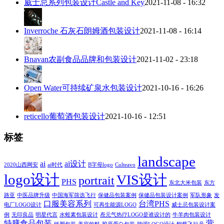
威士忌系列包装设计Castle and Key
2021-11-08 - 16:32
Inverroche 石灰石朗姆酒包装设计
2021-11-08 - 16:14
Bnavan农副食品品牌和包装设计
2021-11-02 - 23:18
Open Water可持续矿泉水包装设计
2021-10-16 - 16:26
reticello葡萄酒包装设计
2021-10-16 - 12:51
标签
landscape
ai
ai设计
2020山西网安
ai时代
B字母logo
Culteavo
logo设计
VIS设计
portrait
PHS
东北大米包装
东方
路亚
中医品牌升级
中国海军筛选飞行
保健品包装案例
保健品包装设计案例
军队形象
发
口服美容系列
台湾PHS
电厂LOGO设计
可再生能源LOGO
威士忌包装设计案
例
无印良品
明星代言
水蛭素包装设计
焘元气热疗LOGO是谁设计的
牛羊肉包装设计
特膳食品包装
营