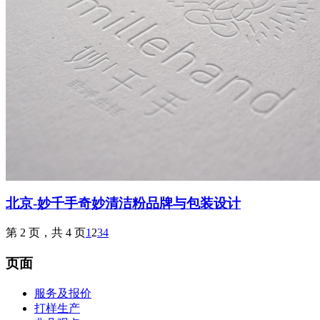
北京-妙千手奇妙清洁粉品牌与包装设计
第 2 页，共 4 页
1
2
3
4
页面
服务及报价
打样生产